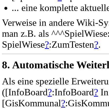
... eine komplette aktuell
Verweise in andere Wiki-Sy
man z.B. als ^^^SpielWiese
SpielWiese
?
:ZumTesten
?
.
8. Automatische Weiterl
Als eine spezielle Erweite
([InfoBoard
?
:InfoBoard
?
In
[GisKommunal
?
:GisKomm