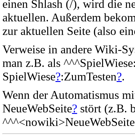
einen Shlash (/), wird die n
aktuellen. Außerdem bekom
zur aktuellen Seite (also ei
Verweise in andere Wiki-Sy
man z.B. als ^^^SpielWiese
SpielWiese
?
:ZumTesten
?
.
Wenn der Automatismus mit
NeueWebSeite
?
stört (z.B.
^^^<nowiki>NeueWebSeite<