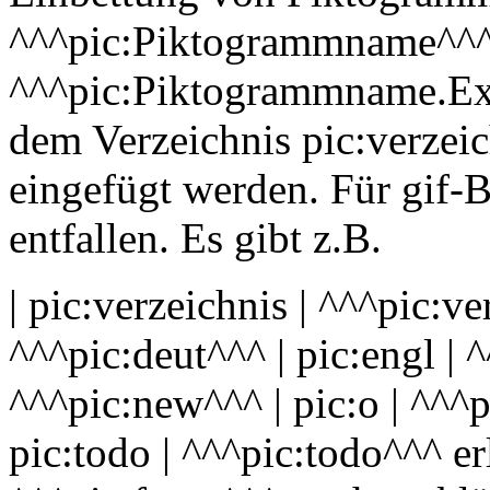
^^^pic:Piktogrammname^^^
^^^pic:Piktogrammname.Ext
dem Verzeichnis pic:verzei
eingefügt werden. Für gif-B
entfallen. Es gibt z.B.
| pic:verzeichnis | ^^^pic:ve
^^^pic:deut^^^ | pic:engl | 
^^^pic:new^^^ | pic:o | ^^^p
pic:todo | ^^^pic:todo^^^ erl