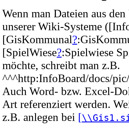
Wenn man Dateien aus den 
unserer Wiki-Systeme ([In
[GisKommunal
?
:GisKomm
[SpielWiese
?
:Spielwiese Spi
möchte, schreibt man z.B.
^^^http:InfoBoard/docs/pic
Auch Word- bzw. Excel-Dok
Art referenziert werden. We
z.B. anlegen bei
[
\\Gis1.s