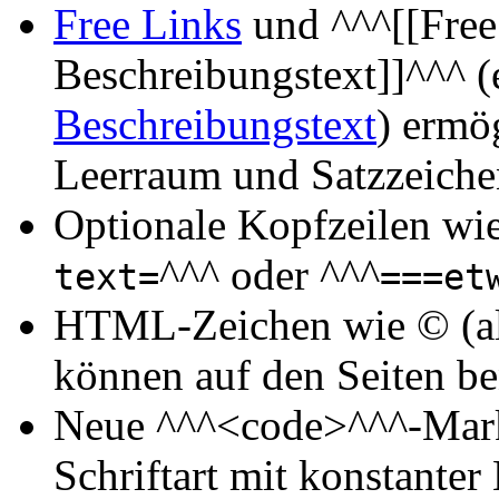
Free Links
und ^^^[[Free 
Beschreibungstext]]^^^ (
Beschreibungstext
) ermö
Leerraum und Satzzeich
Optionale Kopfzeilen wi
^^^ oder ^^^
text=
===et
HTML-Zeichen wie © (al
können auf den Seiten be
Neue ^^^<code>^^^-Mark
Schriftart mit konstante