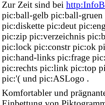
Zur Zeit sind bei
http:InfoB
pic:ball-gelb pic:ball-gruen 
pic:diskette pic:deut pic:en
pic:zip pic:verzeichnis pic
pic:lock pic:constr pic:ok p
pic:hand-links pic:frage pic
pic:rechts pic:link pic:top pi
pic:'( und pic:ASLogo .
Komfortabler und prägnante
Einbettung von Piktogramm