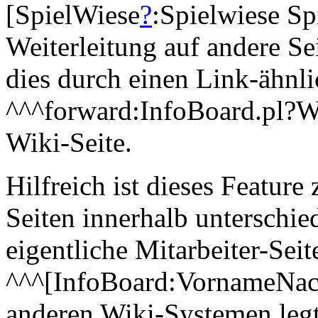
[SpielWiese
?
:Spielwiese Sp
Weiterleitung auf andere Sei
dies durch einen Link-ähnl
^^^forward:InfoBoard.pl?W
Wiki-Seite.
Hilfreich ist dieses Feature
Seiten innerhalb unterschie
eigentliche Mitarbeiter-Seit
^^^[InfoBoard:VornameNach
anderen Wiki-Systemen legt