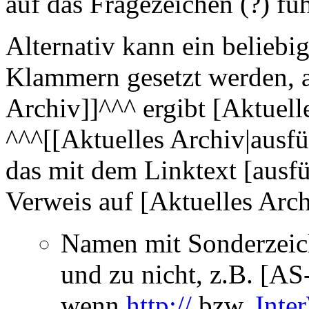
auf das Fragezeichen (?) fü
Alternativ kann ein beliebi
Klammern gesetzt werden, a
Archiv]]^^^ ergibt [Aktuell
^^^[[Aktuelles Archiv|ausfüh
das mit dem Linktext [ausfüh
Verweis auf [Aktuelles Arch
Namen mit Sonderzeic
und zu nicht, z.B. [A
wenn
http://
bzw.
Inte