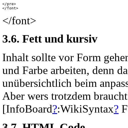
</pre>

</font>
3.6. Fett und kursiv
Inhalt sollte vor Form gehen
und Farbe arbeiten, denn da
unübersichtlich beim anpas
Aber wers trotzdem braucht 
[InfoBoard
?
:WikiSyntax
?
F
3.7. HTML Code