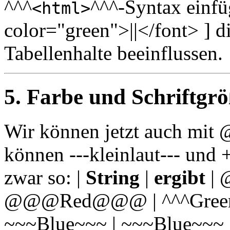
^^^
^^^-Syntax einfü
<html>
color="green">||</font> ] d
Tabellenhalte beeinflussen.
5. Farbe und Schriftgr
Wir können jetzt auch m
können ---kleinlaut--- un
zwar so: |
String
|
ergibt
|
@@@Red@@@ | ^^^Green^^
~~~Blue~~~ | ~~~Blue~~~ | -