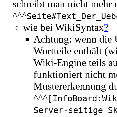
schreibt man nicht mehr 
^^^
Seite#Text_Der_Ueb
wie bei WikiSyntax
?
Achtung: wenn die Ü
Wortteile enthält (
Wiki-Engine teils a
funktioniert nicht 
Mustererkennung d
^^^
[InfoBoard:Wik
Server-seitige S