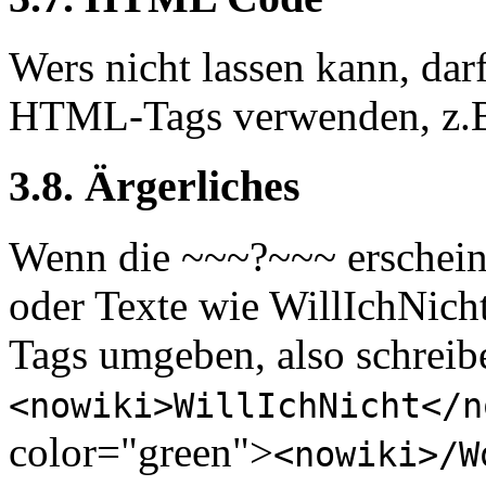
Wers nicht lassen kann, dar
HTML-Tags verwenden, z.B.
3.8. Ärgerliches
Wenn die ~~~?~~~ erscheine
oder Texte wie WillIchNich
Tags umgeben, also schreib
<nowiki>WillIchNicht</n
color="green">
<nowiki>/W