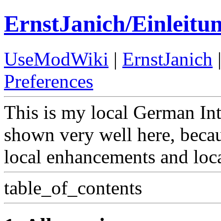
ErnstJanich/Einleitu
UseModWiki
|
ErnstJanich
Preferences
This is my local German Intr
shown very well here, beca
local enhancements and local
table_of_contents